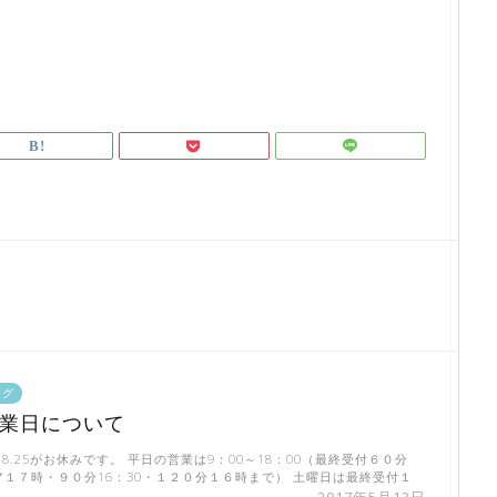
ログ
営業日について
.11.18.25がお休みです。 平日の営業は9：00～18：00（最終受付６０分
１７時・９０分16：30・１２０分１６時まで） 土曜日は最終受付１
2017年5月13日