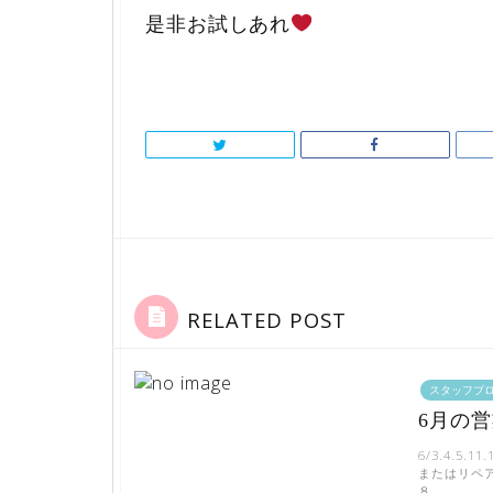
是非お試しあれ
RELATED POST
スタッフブ
6月の
6/3.4.5
またはリペア
８ …