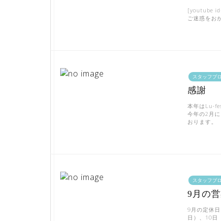
[youtu
ご迷惑をお
スタッフブ
感謝
本年はLu-
今年の2月
おります。 
スタッフブ
9月の
9月の定休日
日）、10